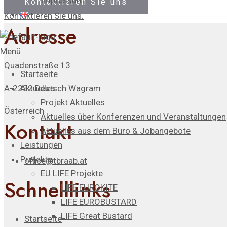
Impressum
Kontaktieren Sie uns
Kontaktieren Sie uns.
Adresse
Menü
Quadenstraße 13
Startseite
A-2232 Deutsch Wagram
Aktuelles
Projekt Aktuelles
Österreich
Aktuelles über Konferenzen und Veranstaltungen
Kontakt
Aktuelles aus dem Büro & Jobangebote
Leistungen
Projekte
office@tbraab.at
EU LIFE Projekte
Schnelllinks
LIFE EUROKITE
LIFE EUROBUSTARD
LIFE Great Bustard​
Startseite