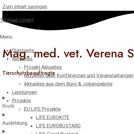
Zum Inhalt springen
TB Raab GmbH
Menü
Mag. med. vet. Verena S
Startseite
Aktuelles
Projekt Aktuelles
Tierschutzbeauftragte
Aktuelles über Konferenzen und Veranstaltungen
Aktuelles aus dem Büro & Jobangebote
Leistungen
Projekte
Profil
EU LIFE Projekte
LIFE EUROKITE
Ausbildung
LIFE EUROBUSTARD