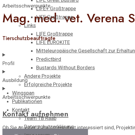
LIFE Great Bustard​
Arbeitsschwerpunkte
LIFE+ Großtrappe
Mag. med. vet. Verena S
LIFE Großtrappe
Links
LIFE Großtrappe
Tierschutzbeauftragte
LIFE EUROKITE
Mitteleuropäische Gesellschaft zur Erhaltu
Predictbird
Profil
Bustards Without Borders
Andere Projekte
Ausbildung
Erfolgreiche Projekte
Wingspan
Arbeitsschwerpunkte
Publikationen
Kontakt
Kontakt aufnehmen
Team TB Raab
Datenschutzerklärung
Ob Sie an einer Zusammenarbeit interessiert sind, Projekt