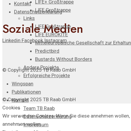
LIFE+ Großtrappe
Kontakt
LIFE Großtrappe
Datenschutzerklärung
Links
Soziale Medien
LIFE Großtrappe
LIFE EUROKITE
Linkedin
Facebook
Instagram
Mitteleuropäische Gesellschaft zur Erhaltu
Predictbird
Bustards Without Borders
Andere Projekte
© Copyright 2025 TB Raab GmbH
Erfolgreiche Projekte
Wingspan
Publikationen
© Copyright 2025 TB Raab GmbH
Kontakt
Cookies
Team TB Raab
Wir verwenden Cookies. Wenn Sie diese annehmen wollen, kl
Datenschutzerklärung
annehmen wollen.
Impressum