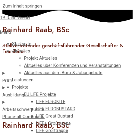
Zum Inhalt springen
TB Raab GmbH
Rainhard Raab, BSc
Menü
Startseite
Stellvertretender geschäftsführender Gesellschafter &
Teamleiter
Aktuelles
Projekt Aktuelles
Aktuelles über Konferenzen und Veranstaltungen
Aktuelles aus dem Büro & Jobangebote
Leistungen
Profil
Projekte
EU LIFE Projekte
Ausbildung
LIFE EUROKITE
LIFE EUROBUSTARD
Arbeitsschwerpunkte
LIFE Great Bustard​
Phone-alt
Comments
Rainhard Raab, BSc
LIFE+ Großtrappe
LIFE Großtrappe