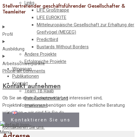
Links
Stellvertretender geschäftsführender Gesellschafter &
LIFE Großtrappe
Teamleiter
LIFE EUROKITE
Mitteleuropäische Gesellschaft zur Erhaltung der
Greifvögel (MEGEG)
Profil
Predictbird
Bustards Without Borders
Ausbildung
Andere Projekte
Erfolgreiche Projekte
Arbeitsschwerpunkte
Wingspan
Phone-alt
Comments
Publikationen
Kontakt
Kontakt aufnehmen
Team TB Raab
Ob Sie an einer Zusammenarbeit interessiert sind,
Datenschutzerklärung
Projektinformationen benötigen oder eine fachliche Beratung
Impressum
wünschen – wir sind für Sie da.
Kontaktieren Sie uns
Kontaktieren Sie uns.
Menü
Adresse