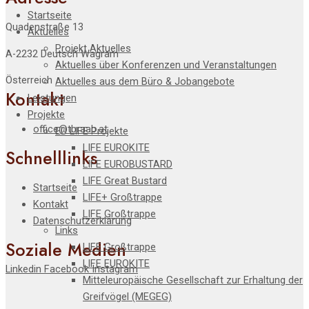
Startseite
Quadenstraße 13
Aktuelles
Projekt Aktuelles
A-2232 Deutsch Wagram
Aktuelles über Konferenzen und Veranstaltungen
Österreich
Aktuelles aus dem Büro & Jobangebote
Kontakt
Leistungen
Projekte
office@tbraab.at
EU LIFE Projekte
LIFE EUROKITE
Schnelllinks
LIFE EUROBUSTARD
LIFE Great Bustard​
Startseite
LIFE+ Großtrappe
Kontakt
LIFE Großtrappe
Datenschutzerklärung
Links
Soziale Medien
LIFE Großtrappe
LIFE EUROKITE
Linkedin
Facebook
Instagram
Mitteleuropäische Gesellschaft zur Erhaltung der
Greifvögel (MEGEG)