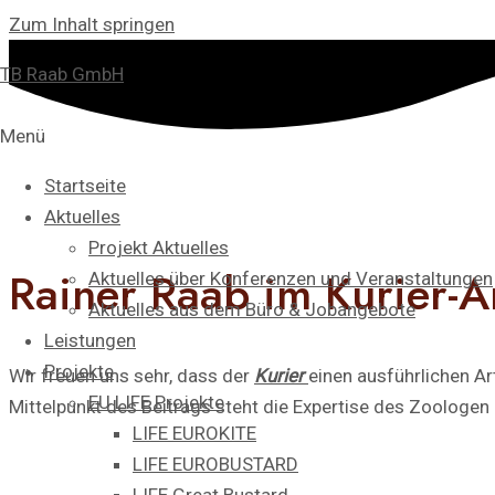
Zum Inhalt springen
TB Raab GmbH
Menü
Startseite
Aktuelles
Projekt Aktuelles
Rainer Raab im Kurier-Ar
Aktuelles über Konferenzen und Veranstaltungen
Aktuelles aus dem Büro & Jobangebote
Leistungen
Projekte
Wir freuen uns sehr, dass der
Kurier
einen ausführlichen Ar
EU LIFE Projekte
Mittelpunkt des Beitrags steht die Expertise des Zoologen 
LIFE EUROKITE
LIFE EUROBUSTARD