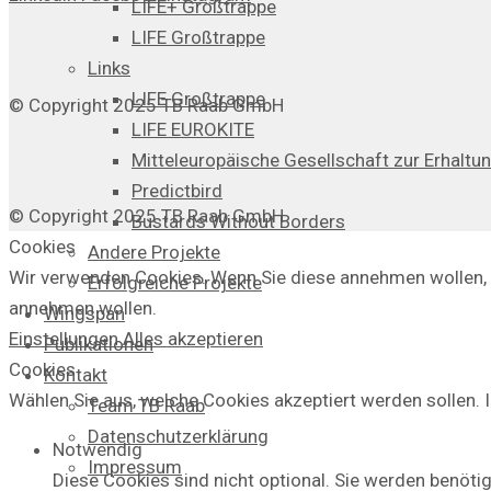
LIFE+ Großtrappe
LIFE Großtrappe
Links
LIFE Großtrappe
© Copyright 2025 TB Raab GmbH
LIFE EUROKITE
Mitteleuropäische Gesellschaft zur Erhaltu
Predictbird
© Copyright 2025 TB Raab GmbH
Bustards Without Borders
Cookies
Andere Projekte
Wir verwenden Cookies. Wenn Sie diese annehmen wollen, kl
Erfolgreiche Projekte
annehmen wollen.
Wingspan
Einstellungen
Alles akzeptieren
Publikationen
Cookies
Kontakt
Wählen Sie aus, welche Cookies akzeptiert werden sollen. I
Team TB Raab
Datenschutzerklärung
Notwendig
Impressum
Diese Cookies sind nicht optional. Sie werden benötig