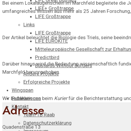
LIFE Great Bustard​
Bei einem Lokalaugenschein im Marchfeld begleitete die Jou
LIFE+ Großtrappe
umfangreiches Wissen aus mehr als 25 Jahren Forschung, 
LIFE Großtrappe
Links
LIFE Großtrappe
Der Artikel beleuchtet die Biologie des Triels, seine beei
LIFE EUROKITE
Mitteleuropäische Gesellschaft zur Erhaltu
Predictbird
Darüber hinaus wird die Bedeutung wissenschaftlich fundie
Bustards Without Borders
Marchfeld hervorgehoben.
Andere Projekte
Erfolgreiche Projekte
Wingspan
Wir bedanken uns beim
Kurier
für die Berichterstattung un
Publikationen
Adresse
Kontakt
Team TB Raab
Datenschutzerklärung
Quadenstraße 13