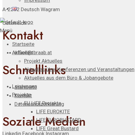
Impressum
A-2232 Deutsch Wagram
Österreich
Kontakt
Menü
Startseite
office@tbraab.at
Aktuelles
Projekt Aktuelles
Schnelllinks
Aktuelles über Konferenzen und Veranstaltungen
Aktuelles aus dem Büro & Jobangebote
Leistungen
Startseite
Projekte
Kontakt
EU LIFE Projekte
Datenschutzerklärung
LIFE EUROKITE
Soziale Medien
LIFE EUROBUSTARD
LIFE Great Bustard​
Linkedin
Facebook
Instagram